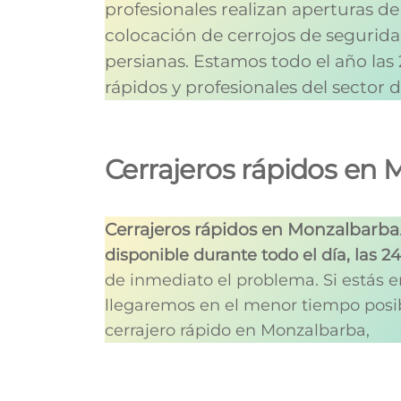
profesionales realizan aperturas de
colocación de cerrojos de seguridad
persianas.
Estamos todo el año las
rápidos y profesionales del sector 
Cerrajeros rápidos en
Cerrajeros rápidos en Monzalbarba
disponible durante todo el día, las 2
de inmediato el problema. Si estás 
llegaremos en el menor tiempo posib
cerrajero rápido en Monzalbarba,