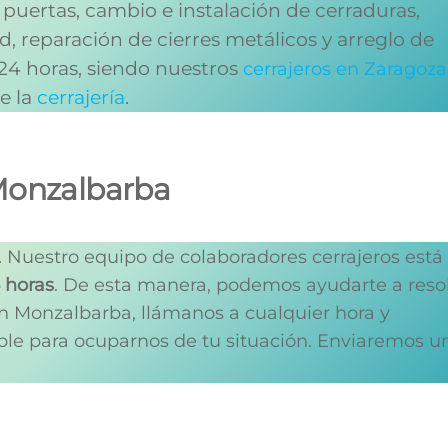
 puertas, cambio e instalación de cerraduras,
, reparación de cierres metálicos y arreglo de
 24 horas, siendo nuestros
cerrajeros en Zaragoza
de la
cerrajería
.
 Monzalbarba
.
Nuestro equipo de colaboradores cerrajeros está
4 horas
. De esta manera, podemos ayudarte a reso
en Monzalbarba, llámanos a cualquier hora y
le para ocuparnos de tu situación. Enviaremos u