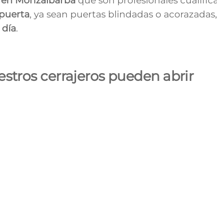
s en
Monzalbarba
que son profesionales cualific
 puerta
, ya sean puertas blindadas o acorazadas,
 día
.
stros cerrajeros pueden abrir