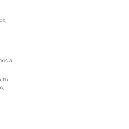
365
mos a
a tu
o,