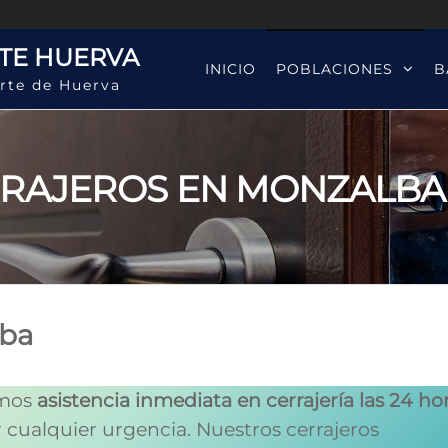
TE HUERVA
INICIO
POBLACIONES
B
rte de Huerva
RAJEROS EN MONZALB
rba
emos
asistencia inmediata en cerrajería las 24 ho
er cualquier urgencia. Nuestros cerrajeros