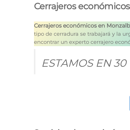
Cerrajeros económico
Cerrajeros económicos en Monzal
tipo de cerradura se trabajará y la ur
encontrar un experto cerrajero econó
ESTAMOS EN 30