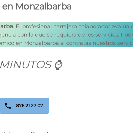
s en Monzalbarba
barba
.
El profesional cerrajero colaborador evalúa
gencia con la que se requiera de los servicios. Pod
mico en Monzalbarba si contratas nuestros servic
 MINUTOS ⌚
876 21 27 07