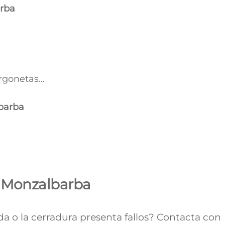
rba
urgonetas…
barba
n Monzalbarba
nda o la cerradura presenta fallos? Contacta con