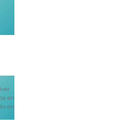
lver
mos en
do en