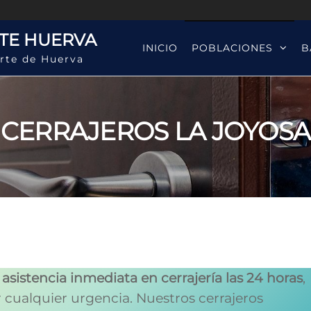
TE HUERVA
INICIO
POBLACIONES
B
rte de Huerva
CERRAJEROS LA JOYOSA
s
asistencia inmediata en cerrajería las 24 horas
,
er cualquier urgencia. Nuestros cerrajeros