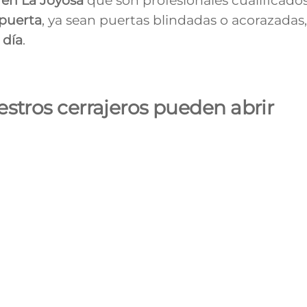
s en
La Joyosa
que son profesionales cualificado
 puerta
, ya sean puertas blindadas o acorazadas,
 día
.
stros cerrajeros pueden abrir