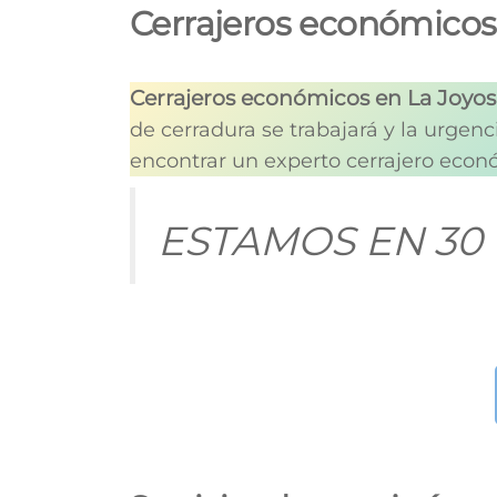
Cerrajeros económicos
Cerrajeros económicos en La Joyos
de cerradura se trabajará y la urgenc
encontrar un experto cerrajero econó
ESTAMOS EN 30