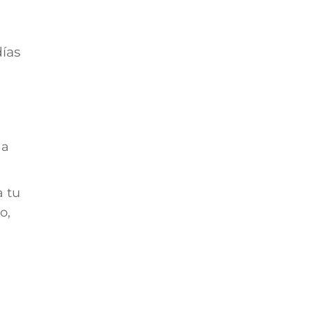
días
 a
a tu
o,