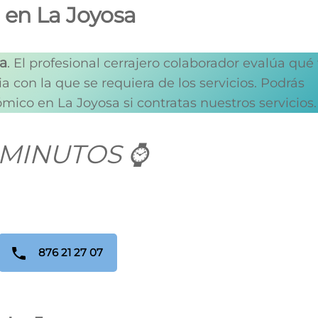
 en La Joyosa
a
.
El profesional cerrajero colaborador evalúa qué 
ia con la que se requiera de los servicios. Podrás
mico en La Joyosa si contratas nuestros servicios.
 MINUTOS ⌚
876 21 27 07