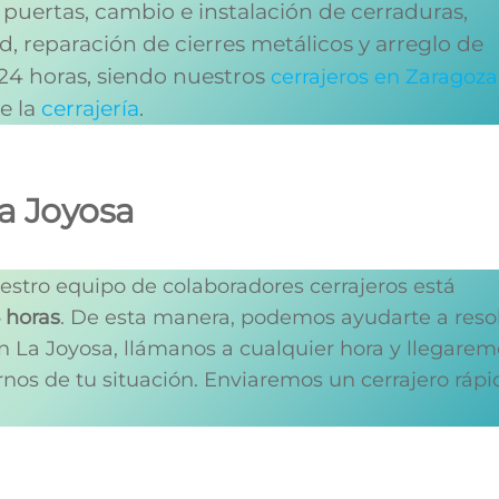
 puertas, cambio e instalación de cerraduras,
, reparación de cierres metálicos y arreglo de
 24 horas, siendo nuestros
cerrajeros en Zaragoza
de la
cerrajería
.
La Joyosa
estro equipo de colaboradores cerrajeros está
4 horas
. De esta manera, podemos ayudarte a reso
n La Joyosa, llámanos a cualquier hora y llegare
nos de tu situación. Enviaremos un cerrajero rápi