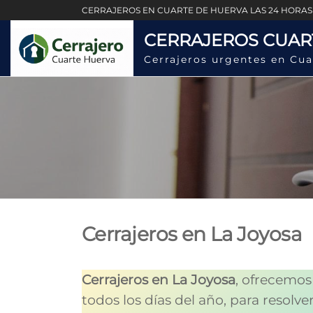
Saltar
CERRAJEROS EN CUARTE DE HUERVA LAS 24 HORAS
al
CERRAJEROS CUAR
contenido
Cerrajeros urgentes en Cua
Cerrajeros en La Joyosa
Cerrajeros en La Joyosa
, ofrecemo
todos los días del año, para resolv